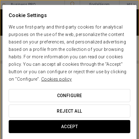
Business PRO
Foglalásom
HU
Sign in to Star Traveler or Corporate
****
Cookie Settings
EUROSTARS PALAZZO
ZICHY
We use first-party and third-party cookies for analytical
Budapest
purposes on the use of the web, personalize the content
RELAXÁCIÓS ÉLMÉNY
based on your preferences, and personalized advertising
based on a profile from the collection of your browsing
EUROSTARS PALAZZO ZICHY
habits. For more information you can read our cookies
policy. You can accept all cookies through the "Accept"
button or you can configure or reject their use by clicking
on "Configure".
Cookies policy
CONFIGURE
REJECT ALL
ACCEPT